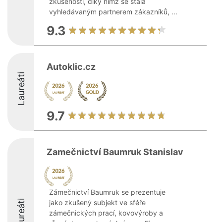
zkušenosti, díky nimž se stala
vyhledávaným partnerem zákazníků, ...
9.3
Autoklic.cz
Laureáti
9.7
Zamečnictví Baumruk Stanislav
Zámečnictví Baumruk se prezentuje
Laureáti
jako zkušený subjekt ve sféře
zámečnických prací, kovovýroby a