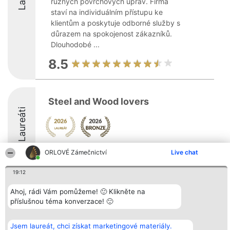
různých povrchových úprav. Firma
staví na individuálním přístupu ke
klientům a poskytuje odborné služby s
důrazem na spokojenost zákazníků.
Dlouhodobé ...
8.5
Steel and Wood lovers
Laureáti
8.6
ORLOVÉ Zámečnictví
Live chat
19:12
Organizátor hlasování
Plebiscyt
Kontakt
Ahoj, rádi Vám pomůžeme! 🙂 Klikněte na
Bright Side Solutions sp. z o.
Vítězové
Kontakt
příslušnou téma konverzace! 🙂
o. sp. k.
Seznam všech
ul. Ruska 22
laureátů
Wrocław 50-079
Zásady
Jsem laureát, chci získat marketingové materiály.
KRS 0000749100 | Regon
Pravidla