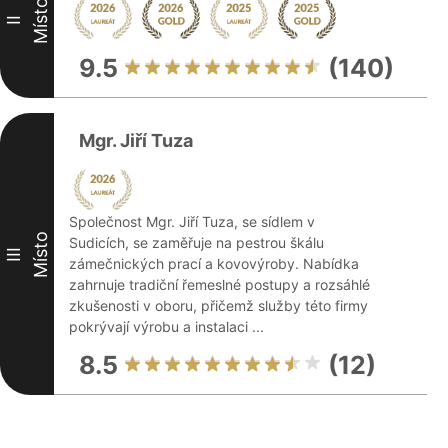
Místo
II
9.5
(140)
Mgr. Jiří Tuza
Společnost Mgr. Jiří Tuza, se sídlem v
Místo
Sudicích, se zaměřuje na pestrou škálu
III
zámečnických prací a kovovýroby. Nabídka
zahrnuje tradiční řemeslné postupy a rozsáhlé
zkušenosti v oboru, přičemž služby této firmy
pokrývají výrobu a instalaci ...
8.5
(12)