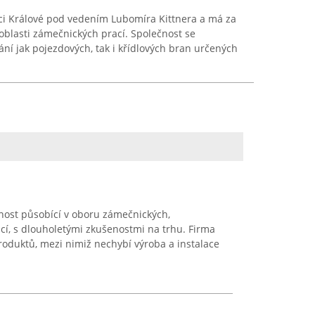
dci Králové pod vedením Lubomíra Kittnera a má za
oblasti zámečnických prací. Společnost se
ání jak pojezdových, tak i křídlových bran určených
ost působící v oboru zámečnických,
í, s dlouholetými zkušenostmi na trhu. Firma
produktů, mezi nimiž nechybí výroba a instalace