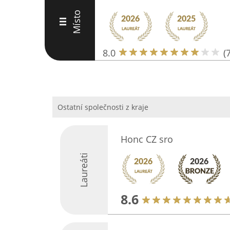
Místo
III
8.0
(7
Ostatní společnosti z kraje
Honc CZ sro
Laureáti
8.6