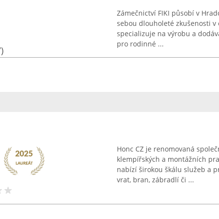
Zámečnictví FIKI působí v Hra
sebou dlouholeté zkušenosti v 
specializuje na výrobu a dodáv
pro rodinné ...
)
Honc CZ je renomovaná společn
klempířských a montážních prac
nabízí širokou škálu služeb a 
vrat, bran, zábradlí či ...