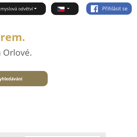
Přihlásit se
ůmyslová odvětví
irem.
 Orlové.
yhledávání