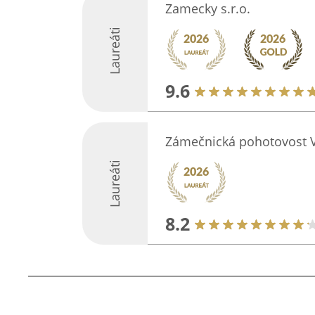
Zamecky s.r.o.
Laureáti
9.6
Zámečnická pohotovost V
Laureáti
8.2