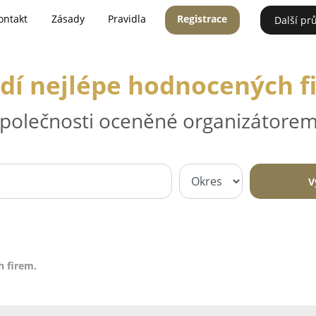
ontakt
Zásady
Pravidla
Registrace
Další pr
dí nejlépe hodnocených f
 společnosti oceněné organizátorem
V
h firem.