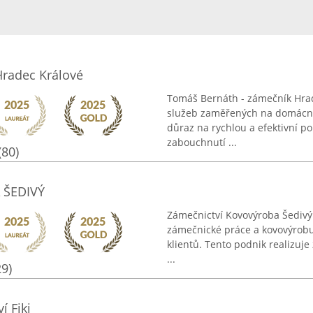
radec Králové
Tomáš Bernáth - zámečník Hrad
služeb zaměřených na domácnos
důraz na rychlou a efektivní p
zabouchnutí ...
(80)
 ŠEDIVÝ
Zámečnictví Kovovýroba Šedivý
zámečnické práce a kovovýrobu
klientů. Tento podnik realizuje
...
29)
í Fiki