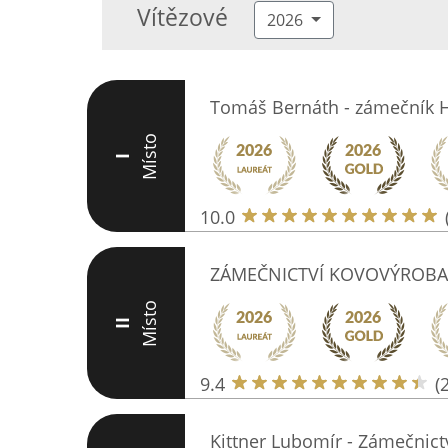
Vítězové
2026
Tomáš Bernáth - zámečník H
Místo
I
10.0
ZÁMEČNICTVÍ KOVOVÝROBA
Místo
II
9.4
(
Kittner Lubomír - Zámečnictv