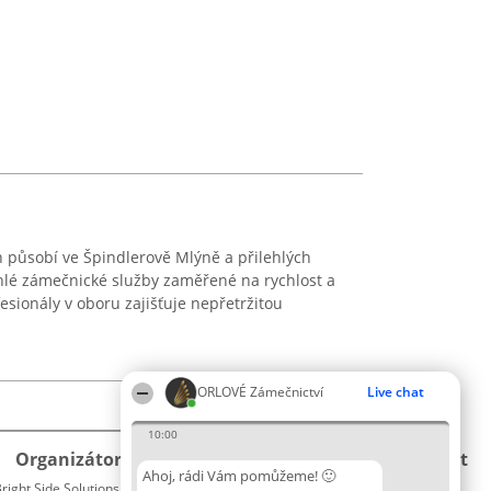
 působí ve Špindlerově Mlýně a přilehlých
hlé zámečnické služby zaměřené na rychlost a
esionály v oboru zajišťuje nepřetržitou
ORLOVÉ Zámečnictví
Live chat
10:00
Organizátor hlasování
Plebiscyt
Kontakt
Ahoj, rádi Vám pomůžeme! 🙂
right Side Solutions sp. z o. o. sp. k.
Vítězové