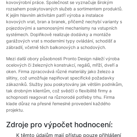
kovovýrobní práce. Společnost se vyznačuje širokým
rozsahem poskytovaných služeb a sortimentem produktů.
K jejím hlavním aktivitám patří výroba a instalace
kovových vrat, bran a branek, přičemž nechybí varianty s
pojezdovými a samonosnými mechanismy na vstupních
systémech. Doplňkově realizuje dodávky a montáže
garážových vrat s moderními typy ovládání, schodišť a
zábradlí, včetně těch balkonových a schodových.
Mezi další obory působnosti Pronto Design náleží výroba
ocelových či železných konstrukcí, regálů, mříží, dveří a
oken. Firma zpracovává různé materiály jako železo a
slitiny, což umožňuje naplňovat specifické požadavky
zákazníků. Služby jsou poskytovány jak větším podnikům,
tak drobným klientům, což svědčí o flexibilitě firmy a
schopnosti reagovat na různorodé potřeby trhu. Firma
klade důraz na přesné řemeslné provedení každého
projektu.
Zdroje pro výpočet hodnocení:
K těmto údajům mají přístup pouze přihlášení