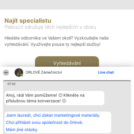
Najít specialistu
Plebiscit sdružuje těch nejlepších v oboru
Hledáte odborníka ve Vašem okolí? Vyzkoušejte naše
vyhledávání. Využívejte pouze ty nejlepší služby!
Vyhledávání
ORLOVÉ Zámečnictví
Live chat
07:02
Ahoj, rádi Vám pomůžeme! 🙂 Klikněte na
příslušnou téma konverzace! 🙂
Organizátor hlasování
Plebiscyt
Kontakt
Bright Side Solutions sp. z o.
Vítězové
Kontakt
Jsem laureát, chci získat marketingové materiály.
o. sp. k.
Seznam všech
ul. Ruska 22
laureátů
Chci přihlásit svou společnost do Orlové.
Wrocław 50-079
Zásady
Mám jiné otázky.
KRS 0000749100 | Regon
Pravidla
381313360 | NIP 8943132676
Zásady