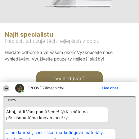
Najít specialistu
Plebiscit sdružuje těch nejlepších v oboru
Hledáte odborníka ve Vašem okolí? Vyzkoušejte naše
vyhledávání. Využívejte pouze ty nejlepší služby!
Vyhledávání
ORLOVÉ Zámečnictví
Live chat
19:25
Ahoj, rádi Vám pomůžeme! 🙂 Klikněte na
příslušnou téma konverzace! 🙂
Organizátor hlasování
Plebiscyt
Kontakt
Bright Side Solutions sp. z o.
Vítězové
Kontakt
Jsem laureát, chci získat marketingové materiály.
o. sp. k.
Seznam všech
ul. Ruska 22
laureátů