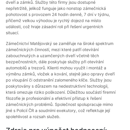
dveří a zámků. Služby této firmy jsou dostupné
nepřetržitě, jelikož funguje jako nonstop zámečnická
pohotovost s provozem 24 hodin denně, 7 dní v týdnu,
přičemž velkou výhodou je rychlý dojezd na místo
události, což hraje zásadní roli při řešení urgentních
situací.
Zámečnictví Matějovský se zaměřuje na široké spektrum
zámečnických činností, mezi které patří otevírání
zabouchnutých a uzamčených dveří včetně těch
bezpečnostních, dále poskytuje služby při otevírání
automobilů a trezorů. Klienti mohou využít i montáž a
výměnu zámků, vložek a kování, stejně jako opravy dveří
po vloupání či odstranění zalomeného klíče. Služby jsou
poskytovány s důrazem na nedestruktivní technologii,
která omezuje riziko poškození. Důležitou součástí firemní
filozofie je profesionální a efektivní přístup k řešení
zámečnických problémů. Společnost spolupracuje mimo
jiné s Policií ČR a soudními exekutory, což reflektuje její
spolehlivost a rozsah služeb.