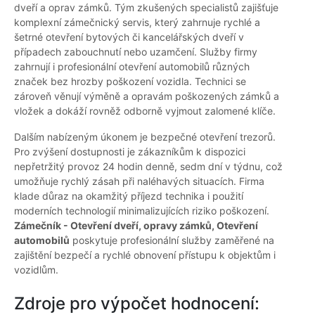
dveří a oprav zámků. Tým zkušených specialistů zajišťuje
komplexní zámečnický servis, který zahrnuje rychlé a
šetrné otevření bytových či kancelářských dveří v
případech zabouchnutí nebo uzamčení. Služby firmy
zahrnují i profesionální otevření automobilů různých
značek bez hrozby poškození vozidla. Technici se
zároveň věnují výměně a opravám poškozených zámků a
vložek a dokáží rovněž odborně vyjmout zalomené klíče.
Dalším nabízeným úkonem je bezpečné otevření trezorů.
Pro zvýšení dostupnosti je zákazníkům k dispozici
nepřetržitý provoz 24 hodin denně, sedm dní v týdnu, což
umožňuje rychlý zásah při naléhavých situacích. Firma
klade důraz na okamžitý příjezd technika i použití
moderních technologií minimalizujících riziko poškození.
Zámečník - Otevření dveří, opravy zámků, Otevření
automobilů
poskytuje profesionální služby zaměřené na
zajištění bezpečí a rychlé obnovení přístupu k objektům i
vozidlům.
Zdroje pro výpočet hodnocení: