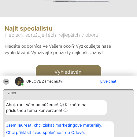
Najít specialistu
Plebiscit sdružuje těch nejlepších v oboru
Hledáte odborníka ve Vašem okolí? Vyzkoušejte naše
vyhledávání. Využívejte pouze ty nejlepší služby!
Vyhledávání
ORLOVÉ Zámečnictví
Live chat
20:03
Ahoj, rádi Vám pomůžeme! 🙂 Klikněte na
příslušnou téma konverzace! 🙂
Organizátor hlasování
Plebiscyt
Kontakt
Bright Side Solutions sp. z o.
Vítězové
Kontakt
Jsem laureát, chci získat marketingové materiály.
o. sp. k.
Seznam všech
ul. Ruska 22
laureátů
Chci přihlásit svou společnost do Orlové.
Wrocław 50-079
Zásady