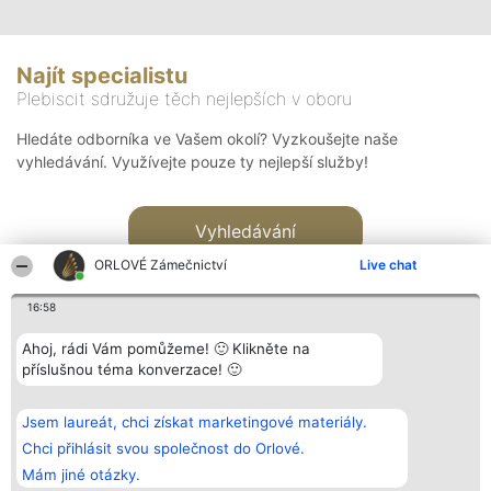
Najít specialistu
Plebiscit sdružuje těch nejlepších v oboru
Hledáte odborníka ve Vašem okolí? Vyzkoušejte naše
vyhledávání. Využívejte pouze ty nejlepší služby!
Vyhledávání
ORLOVÉ Zámečnictví
Live chat
16:58
Ahoj, rádi Vám pomůžeme! 🙂 Klikněte na
příslušnou téma konverzace! 🙂
Organizátor hlasování
Plebiscyt
Kontakt
Bright Side Solutions sp. z o.
Vítězové
Kontakt
Jsem laureát, chci získat marketingové materiály.
o. sp. k.
Seznam všech
ul. Ruska 22
laureátů
Chci přihlásit svou společnost do Orlové.
Wrocław 50-079
Zásady
Mám jiné otázky.
KRS 0000749100 | Regon
Pravidla
381313360 | NIP 8943132676
Zásady