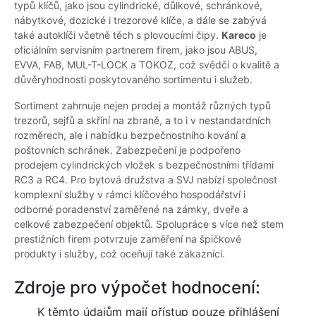
typů klíčů, jako jsou cylindrické, důlkové, schránkové,
nábytkové, dozické i trezorové klíče, a dále se zabývá
také autoklíči včetně těch s plovoucími čipy.
Kareco
je
oficiálním servisním partnerem firem, jako jsou ABUS,
EVVA, FAB, MUL-T-LOCK a TOKOZ, což svědčí o kvalitě a
důvěryhodnosti poskytovaného sortimentu i služeb.
Sortiment zahrnuje nejen prodej a montáž různých typů
trezorů, sejfů a skříní na zbraně, a to i v nestandardních
rozměrech, ale i nabídku bezpečnostního kování a
poštovních schránek. Zabezpečení je podpořeno
prodejem cylindrických vložek s bezpečnostními třídami
RC3 a RC4. Pro bytová družstva a SVJ nabízí společnost
komplexní služby v rámci klíčového hospodářství i
odborné poradenství zaměřené na zámky, dveře a
celkové zabezpečení objektů. Spolupráce s více než stem
prestižních firem potvrzuje zaměření na špičkové
produkty i služby, což oceňují také zákazníci.
Zdroje pro výpočet hodnocení:
K těmto údajům mají přístup pouze přihlášení