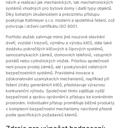
návrh a realizaci jak mechanických, tak mechatronických
systémů vhodných pro bytové domy i další typy objektů.
Díky bohatým zkušenostem a preciznímu přístupu
poskytuje Kaltmeyer s.r.o. moderní a spolehlivá řešení, což
potvrzuje i držení certifikátu ISO 9001.
Portfolio služeb zahrnuje mimo jiné nouzové otevírání
dveří, vozidel i trezorů, výměnu a výrobu klíčů, dále také
dodávku pokročilých klíčových a čipových systémů,
samozamykacích zámků, domovních telefonů, vstupních
portálů nebo cylindrických vložek. Prioritou společnosti
není pouze prodej zámků, ale i poskytování celistvých
bezpečnostních systémů. Pravidelná inovace a
zdokonalování uzamykacích mechanismů, například při
řešení ztráty generálních klíčů, představuje výraznou
konkurenční výhodu. Společnost tímto zajišťuje vyšší
bezpečnost a správu oprávnění k přístupu ke konkrétním
prostorám. Individuální přístup proměňuje běžné produkty
v komplexní bezpečnostní mechanismy navržené přesně
podle specifických požadavků klientů.