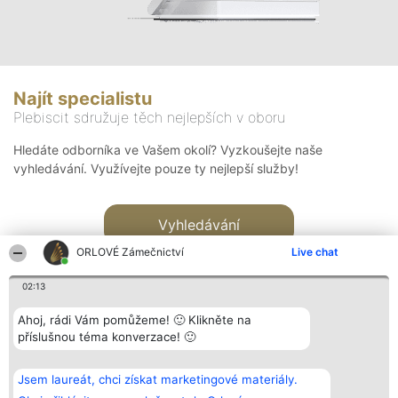
Najít specialistu
Plebiscit sdružuje těch nejlepších v oboru
Hledáte odborníka ve Vašem okolí? Vyzkoušejte naše
vyhledávání. Využívejte pouze ty nejlepší služby!
Vyhledávání
ORLOVÉ Zámečnictví
Live chat
02:13
Ahoj, rádi Vám pomůžeme! 🙂 Klikněte na
příslušnou téma konverzace! 🙂
Organizátor hlasování
Plebiscyt
Kontakt
Bright Side Solutions sp. z o.
Vítězové
Kontakt
Jsem laureát, chci získat marketingové materiály.
o. sp. k.
Seznam všech
ul. Ruska 22
laureátů