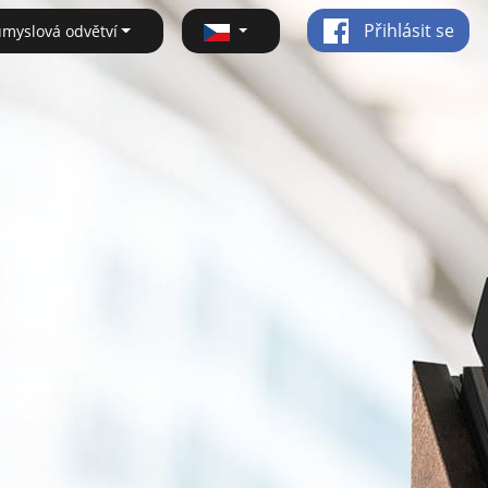
Přihlásit se
ůmyslová odvětví