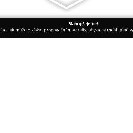
Blahopřejeme!
těte, jak můžete získat propagační materiály, abyste si mohli plně 
 firem.
Klíčové centrum H&B Group s.r.o.
O společnosti:
Klíčové centrum H&B Group s.
mechanického a elektronického
firmy i další objekty. Společnos
níž nasbírala bohaté zkušenost
zabezpečovacích technologií v 
rozsáhlé portfolio výrobků a sl
automobilových klíčů, stejně ja