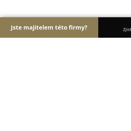
Jste majitelem této firmy?
Zjis
Orlové Zámečnictví
Pořadí nejlépe hodnocených
Klíčové centrum H&B Group s.r.o.
8.9
(569)
Plzeň, Plzen