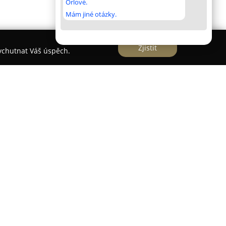
Orlové.
Mám jiné otázky.
Zjistit
vychutnat Váš úspěch.
r.o.
představuje předního odborníka v oblasti
 zabezpečení, zaměřujícího se na domácnosti,
t má za sebou více než třicetiletou historii, během
i a zařadila se mezi klíčové dodavatele a prodejce
rámci České republiky. Její nabídka zahrnuje
užeb, zahrnující výrobu standardních i
ko prodej a instalaci zámků, cylindrických vložek,