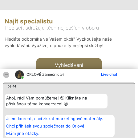
Najít specialistu
Plebiscit sdružuje těch nejlepších v oboru
Hledáte odborníka ve Vašem okolí? Vyzkoušejte naše
vyhledávání. Využívejte pouze ty nejlepší služby!
Vyhledávání
ORLOVÉ Zámečnictví
Live chat
09:44
Ahoj, rádi Vám pomůžeme! 🙂 Klikněte na
příslušnou téma konverzace! 🙂
Organizátor hlasování
Plebiscyt
Kontakt
Bright Side Solutions sp. z o.
Vítězové
Kontakt
Jsem laureát, chci získat marketingové materiály.
o. sp. k.
Seznam všech
ul. Ruska 22
laureátů
Chci přihlásit svou společnost do Orlové.
Wrocław 50-079
Zásady
Mám jiné otázky.
KRS 0000749100 | Regon
Pravidla
381313360 | NIP 8943132676
Zásady