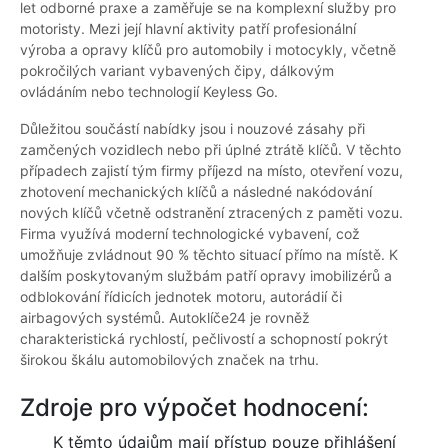
let odborné praxe a zaměřuje se na komplexní služby pro
motoristy. Mezi její hlavní aktivity patří profesionální
výroba a opravy klíčů pro automobily i motocykly, včetně
pokročilých variant vybavených čipy, dálkovým
ovládáním nebo technologií Keyless Go.
Důležitou součástí nabídky jsou i nouzové zásahy při
zamčených vozidlech nebo při úplné ztrátě klíčů. V těchto
případech zajistí tým firmy příjezd na místo, otevření vozu,
zhotovení mechanických klíčů a následné nakódování
nových klíčů včetně odstranění ztracených z paměti vozu.
Firma využívá moderní technologické vybavení, což
umožňuje zvládnout 90 % těchto situací přímo na místě. K
dalším poskytovaným službám patří opravy imobilizérů a
odblokování řídicích jednotek motoru, autorádií či
airbagových systémů. Autoklíče24 je rovněž
charakteristická rychlostí, pečlivostí a schopností pokrýt
širokou škálu automobilových značek na trhu.
Zdroje pro výpočet hodnocení:
K těmto údajům mají přístup pouze přihlášení