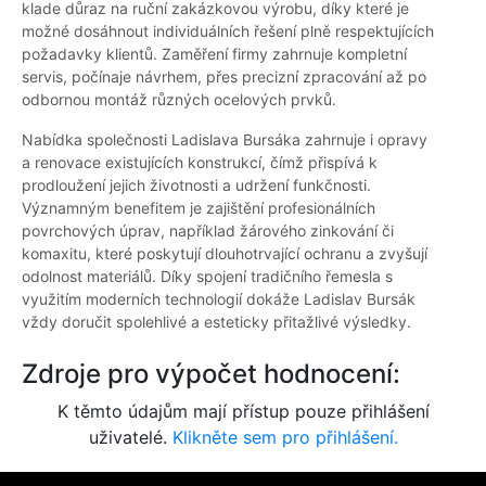
klade důraz na ruční zakázkovou výrobu, díky které je
možné dosáhnout individuálních řešení plně respektujících
požadavky klientů. Zaměření firmy zahrnuje kompletní
servis, počínaje návrhem, přes precizní zpracování až po
odbornou montáž různých ocelových prvků.
Nabídka společnosti Ladislava Bursáka zahrnuje i opravy
a renovace existujících konstrukcí, čímž přispívá k
prodloužení jejich životnosti a udržení funkčnosti.
Významným benefitem je zajištění profesionálních
povrchových úprav, například žárového zinkování či
komaxitu, které poskytují dlouhotrvající ochranu a zvyšují
odolnost materiálů. Díky spojení tradičního řemesla s
využitím moderních technologií dokáže Ladislav Bursák
vždy doručit spolehlivé a esteticky přitažlivé výsledky.
Zdroje pro výpočet hodnocení:
K těmto údajům mají přístup pouze přihlášení
uživatelé.
Klikněte sem pro přihlášení.