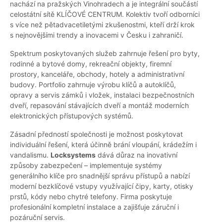
nachází na pražských Vinohradech a je integrální součástí
celostátní sítě KLÍČOVÉ CENTRUM. Kolektiv tvoří odborníci
s více než pětadvacetiletými zkušenostmi, kteří drží krok
s nejnovějšími trendy a inovacemi v Česku i zahraničí.
Spektrum poskytovaných služeb zahrnuje řešení pro byty,
rodinné a bytové domy, rekreační objekty, firemní
prostory, kanceláře, obchody, hotely a administrativní
budovy. Portfolio zahrnuje výrobu klíčů a autoklíčů,
opravy a servis zámků i vložek, instalaci bezpečnostních
dveří, repasování stávajících dveří a montáž moderních
elektronických přístupových systémů.
Zásadní předností společnosti je možnost poskytovat
individuální řešení, která účinně brání vloupání, krádežím i
vandalismu.
Locksystems
dává důraz na inovativní
způsoby zabezpečení – implementuje systémy
generálního klíče pro snadnější správu přístupů a nabízí
moderní bezklíčové vstupy využívající čipy, karty, otisky
prstů, kódy nebo chytré telefony. Firma poskytuje
profesionální kompletní instalace a zajišťuje záruční i
pozáruční servis.