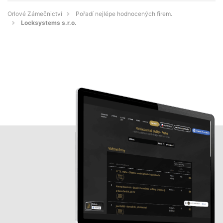
Orlové Zámečnictví
Pořadí nejlépe hodnocených firem.
Locksystems s.r.o.