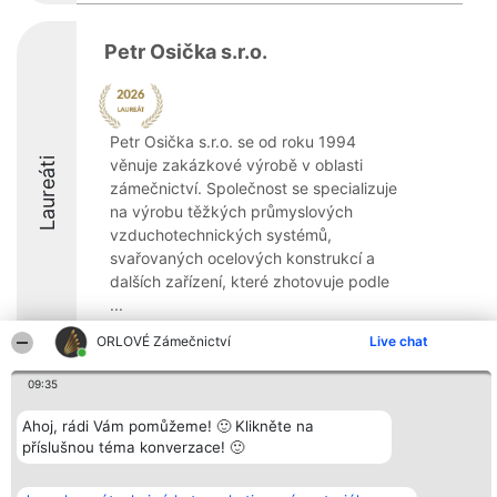
Petr Osička s.r.o.
Petr Osička s.r.o. se od roku 1994
Laureáti
věnuje zakázkové výrobě v oblasti
zámečnictví. Společnost se specializuje
na výrobu těžkých průmyslových
vzduchotechnických systémů,
svařovaných ocelových konstrukcí a
dalších zařízení, které zhotovuje podle
...
8.5
ORLOVÉ Zámečnictví
Live chat
09:35
Organizátor hlasování
Plebiscyt
Kontakt
Ahoj, rádi Vám pomůžeme! 🙂 Klikněte na
Bright Side Solutions sp. z o.
Vítězové
Kontakt
příslušnou téma konverzace! 🙂
o. sp. k.
Seznam všech
ul. Ruska 22
laureátů
Wrocław 50-079
Zásady