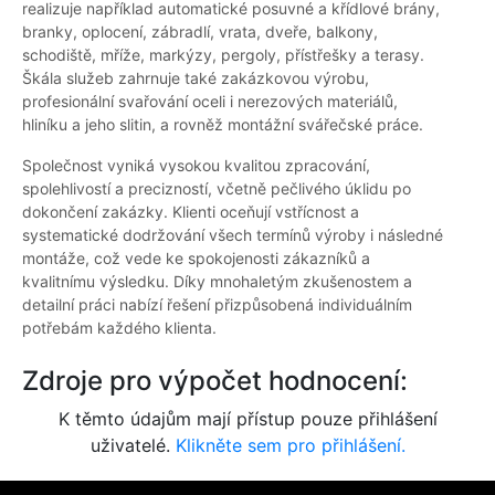
realizuje například automatické posuvné a křídlové brány,
branky, oplocení, zábradlí, vrata, dveře, balkony,
schodiště, mříže, markýzy, pergoly, přístřešky a terasy.
Škála služeb zahrnuje také zakázkovou výrobu,
profesionální svařování oceli i nerezových materiálů,
hliníku a jeho slitin, a rovněž montážní svářečské práce.
Společnost vyniká vysokou kvalitou zpracování,
spolehlivostí a precizností, včetně pečlivého úklidu po
dokončení zakázky. Klienti oceňují vstřícnost a
systematické dodržování všech termínů výroby i následné
montáže, což vede ke spokojenosti zákazníků a
kvalitnímu výsledku. Díky mnohaletým zkušenostem a
detailní práci nabízí řešení přizpůsobená individuálním
potřebám každého klienta.
Zdroje pro výpočet hodnocení:
K těmto údajům mají přístup pouze přihlášení
uživatelé.
Klikněte sem pro přihlášení.